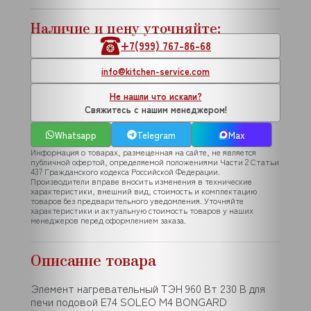
Наличие и цену уточняйте:
+7(999) 767-86-68
info@kitchen-service.com
Не нашли что искали?
Свяжитесь с нашим менеджером!
Whatsapp
Telegram
Max
Информация о товарах, размещенная на сайте, не является
публичной офертой, определяемой положениями Части 2 Статьи
437 Гражданского кодекса Российской Федерации.
Производители вправе вносить изменения в технические
характеристики, внешний вид, стоимость и комплектацию
товаров без предварительного уведомления. Уточняйте
характеристики и актуальную стоимость товаров у наших
менеджеров перед оформлением заказа.
Описание товара
Элемент нагревательный ТЭН 960 Вт 230 В для
печи подовой E74 SOLEO M4 BONGARD