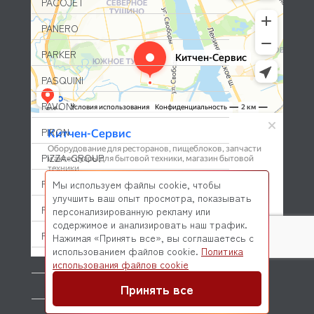
PACOJET
PANERO
PARKER
PASQUINI
PAVONI
PIRON
PIZZA-GROUP
PLAS-CONT
Мы используем файлы cookie, чтобы
улучшить ваш опыт просмотра, показывать
POLAIR (ПОЛАИР)
персонализированную рекламу или
содержимое и анализировать наш трафик.
PONY
Нажимая «Принять все», вы соглашаетесь с
использованием файлов cookie.
Политика
POPCAKE
© 2026 Kitchen-Service.com Интернет-магазин запчастей
использования файлов cookie
и оборудования профессиональной кухни
Договор оферты
Политика конфиденциальности
Принять все
PRATICA
PRIMAX