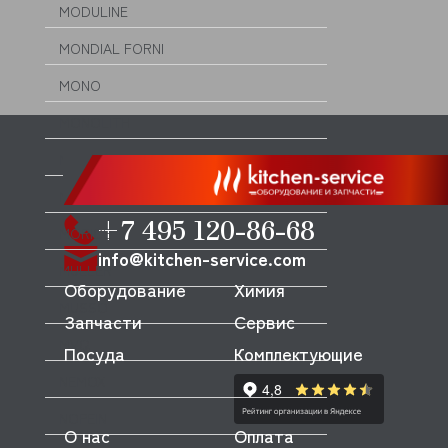
MODULINE
MONDIAL FORNI
MONO
MONOLITH
MORELLO FORNI
MORETTI
+7 495 120-86-68
MORICE
info@kitchen-service.com
MULLER
Оборудование
Химия
MUSSO
Запчасти
Сервис
MVQ
Посуда
Комплектующие
NEMOX
NOPEIN
О нас
Оплата