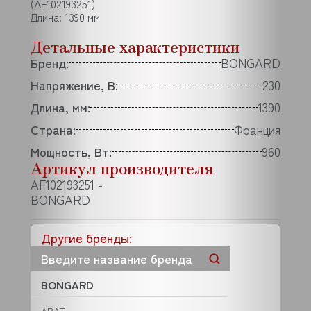
(AF102193251)
Длина: 1390 мм
Детальные характеристики
Бренд:
BONGARD
Напряжение, В:
230
Длина, мм:
1390
Страна:
Франция
Мощность, Вт:
960
Артикул производителя
AF102193251 -
BONGARD
Другие бренды:
BONGARD