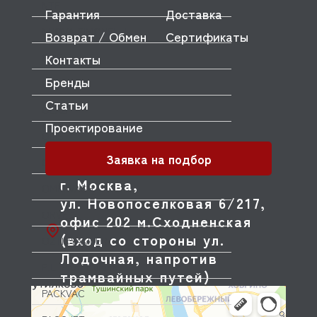
NTF
Гарантия
Доставка
NUOVA SIMONELLI
Возврат / Обмен
Сертификаты
Контакты
ODE
Бренды
OEM
Статьи
OLAB
Проектирование
OLIS
Заявка на подбор
OLYMPIA
г. Москва,
OMNIWASH
ул. Новопоселковая 6/217,
ORVED
офис 202 м.Сходненская
(вход со стороны ул.
OZTIRYAKILER
Лодочная, напротив
P.L. Proff Cuisine
трамвайных путей)
PACKVAC