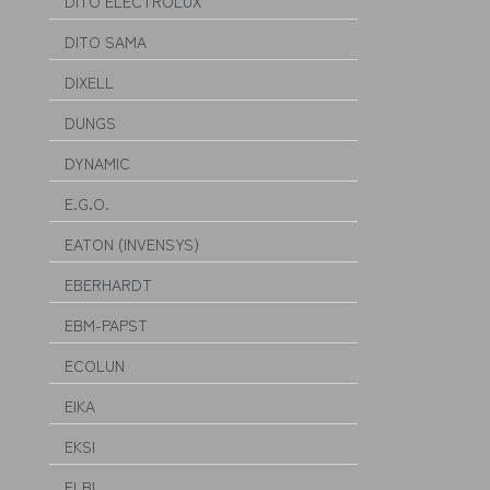
DITO ELECTROLUX
DITO SAMA
DIXELL
DUNGS
DYNAMIC
E.G.O.
EATON (INVENSYS)
EBERHARDT
EBM-PAPST
ECOLUN
EIKA
EKSI
ELBI