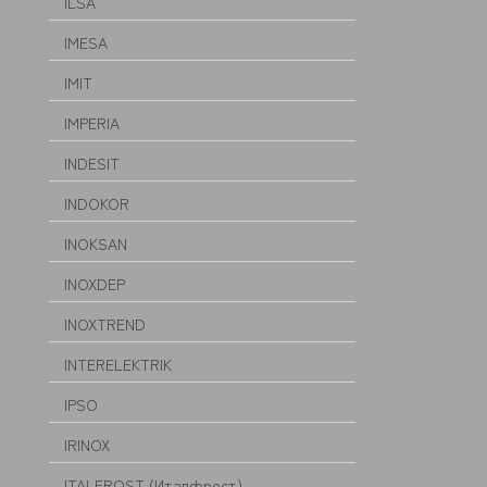
ILSA
IMESA
IMIT
IMPERIA
INDESIT
INDOKOR
INOKSAN
INOXDEP
INOXTREND
INTERELEKTRIK
IPSO
IRINOX
ITALFROST (Италфрост)