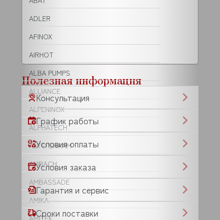
ABAT
ADLER
AFINOX
AIRHOT
ALBA PUMPS
Полезная информация
ALLIANCE
Консультация
ALPENINOX
График работы
ALPHATECH
Условия оплаты
ALTO SHAAM
AMBACH
Условия заказа
AMBASSADE
Гарантия и сервис
AMIKA
Сроки поставки
AMITEK