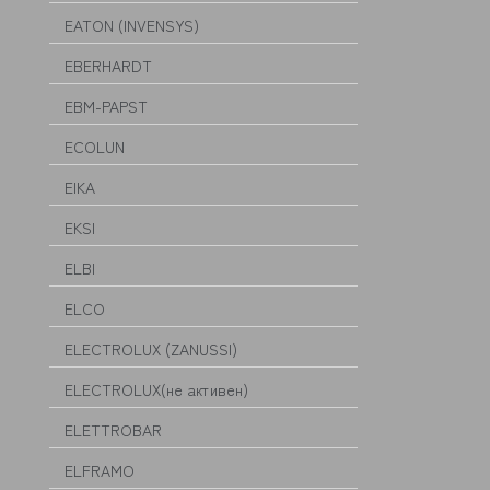
EATON (INVENSYS)
EBERHARDT
EBM-PAPST
ECOLUN
EIKA
EKSI
ELBI
ELCO
ELECTROLUX (ZANUSSI)
ELECTROLUX(не активен)
ELETTROBAR
ELFRAMO