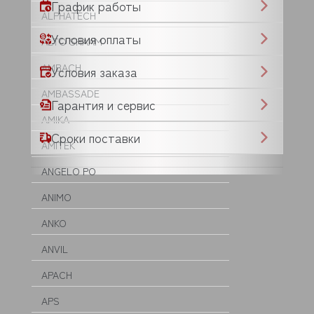
График работы
ALPHATECH
Условия оплаты
ALTO SHAAM
AMBACH
Условия заказа
AMBASSADE
Гарантия и сервис
AMIKA
Сроки поставки
AMITEK
ANGELO PO
ANIMO
ANKO
ANVIL
APACH
APS