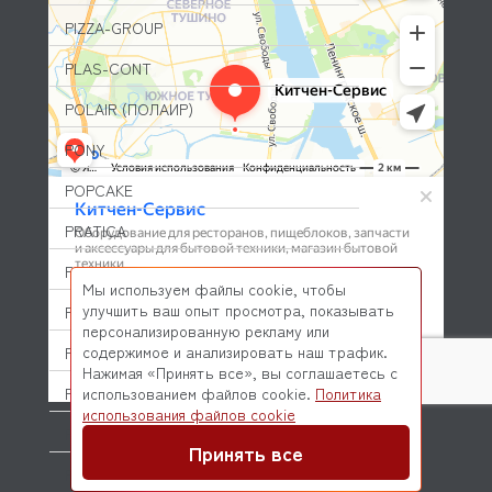
PIZZA-GROUP
PLAS-CONT
POLAIR (ПОЛАИР)
PONY
POPCAKE
PRATICA
PRIMAX
Мы используем файлы cookie, чтобы
улучшить ваш опыт просмотра, показывать
PRIMUS
персонализированную рекламу или
содержимое и анализировать наш трафик.
PRISMAFOOD
Нажимая «Принять все», вы соглашаетесь с
PROBAR
использованием файлов cookie.
Политика
© 2026 Kitchen-Service.com Интернет-магазин запчастей
использования файлов cookie
и оборудования профессиональной кухни
PRODIGY
Договор оферты
Политика конфиденциальности
Принять все
PROFESSIONAL SPARES