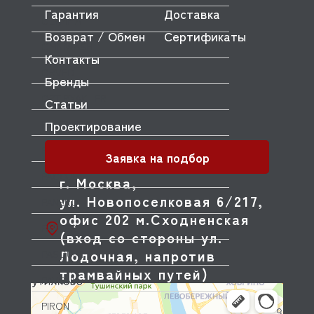
Гарантия
Доставка
OLYMPIA
Возврат / Обмен
Сертификаты
OMNIWASH
Контакты
ORVED
Бренды
OZTIRYAKILER
Статьи
Проектирование
P.L. Proff Cuisine
PACKVAC
Заявка на подбор
PACOJET
г. Москва,
ул. Новопоселковая 6/217,
PANERO
офис 202 м.Сходненская
PARKER
(вход со стороны ул.
Лодочная, напротив
PASQUINI
трамвайных путей)
PAVONI
PIRON