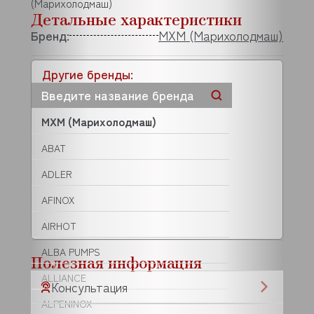
(Марихолодмаш)
Детальные характеристики
Бренд:
МХМ (Марихолодмаш)
Другие бренды:
МХМ (Марихолодмаш)
ABAT
ADLER
AFINOX
AIRHOT
ALBA PUMPS
Полезная информация
ALLIANCE
Консультация
ALPENINOX