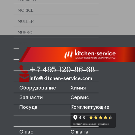
MORICE
MULLER
MUSSO
MVQ
NEMOX
NOPEIN
+7 495 120-86-68
NTF
info@kitchen-service.com
Оборудование
Химия
NUOVA SIMONELLI
Запчасти
Сервис
ODE
Посуда
Комплектующие
OEM
OLAB
О нас
Оплата
OLIS